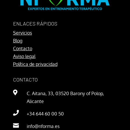
ENLACES RÁPIDOS
Servicios
Blog
Contacto
Aviso legal
Política de privacidad
CONTACTO

C. Aitana, 33, 03520 Barony of Polop,
Alicante

+34 644 60 00 50

info@nforma.es