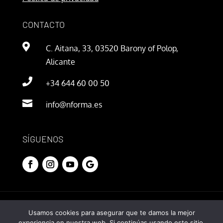
CONTACTO

C. Aitana, 33, 03520 Barony of Polop,
Alicante

+34 644 60 00 50

info@nforma.es
SÍGUENOS
© 2020 Nforma. Todos los derechos reservados.
Usamos cookies para asegurar que te damos la mejor
experiencia en nuestra web. Si continúas usando este sitio,