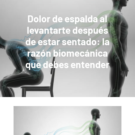
Dolor de espalda al
levantarte después
de estar sentado: la
razón biomecánica
que debes entender