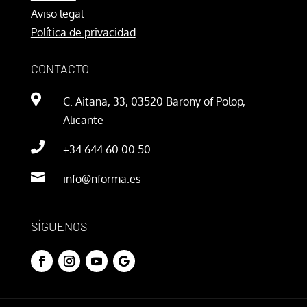
Aviso legal
Política de privacidad
CONTACTO

C. Aitana, 33, 03520 Barony of Polop,
Alicante

+34 644 60 00 50

info@nforma.es
SÍGUENOS