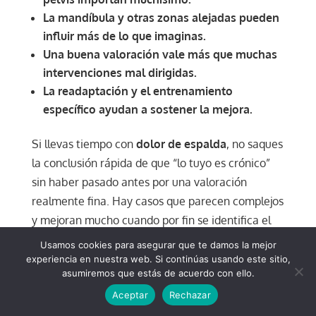
La mandíbula y otras zonas alejadas pueden
influir más de lo que imaginas.
Una buena valoración vale más que muchas
intervenciones mal dirigidas.
La readaptación y el entrenamiento
específico ayudan a sostener la mejora.
Si llevas tiempo con
dolor de espalda
, no saques
la conclusión rápida de que “lo tuyo es crónico”
sin haber pasado antes por una valoración
realmente fina. Hay casos que parecen complejos
y mejoran mucho cuando por fin se identifica el
origen funcional del problema.
Usamos cookies para asegurar que te damos la mejor
experiencia en nuestra web. Si continúas usando este sitio,
Y también al revés. Hay casos que parecen
asumiremos que estás de acuerdo con ello.
simples, pero si no se valoran bien, se convierten
Aceptar
Rechazar
en una cadena interminable de recaídas.