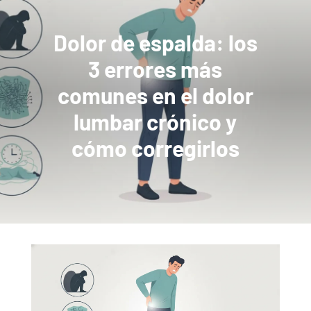
Dolor de espalda: los
3 errores más
comunes en el dolor
lumbar crónico y
cómo corregirlos