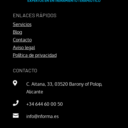
ENLACES RÁPIDOS
Servicios
Blog
Contacto
Aviso legal
Política de privacidad
CONTACTO

C. Aitana, 33, 03520 Barony of Polop,
Alicante

+34 644 60 00 50

info@nforma.es