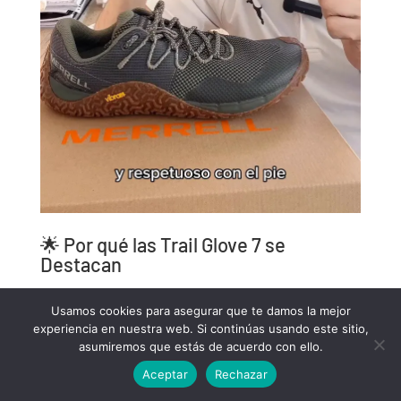
🌟 Por qué las Trail Glove 7 se
Destacan
Diseño Versátil:
Perfectas para diversas
Usamos cookies para asegurar que te damos la mejor
actividades, desde senderismo hasta uso diario.
experiencia en nuestra web. Si continúas usando este sitio,
Comodidad Superior:
La flexibilidad y el
asumiremos que estás de acuerdo con ello.
soporte ayudan a prevenir el dolor de espalda.
Aceptar
Rechazar
Materiales de Alta Calidad:
La suela Vibram y