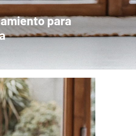
namiento para
da