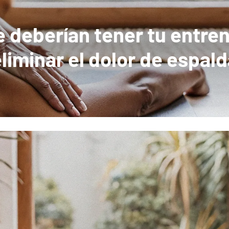
e deberían tener tu entre
liminar el dolor de espal