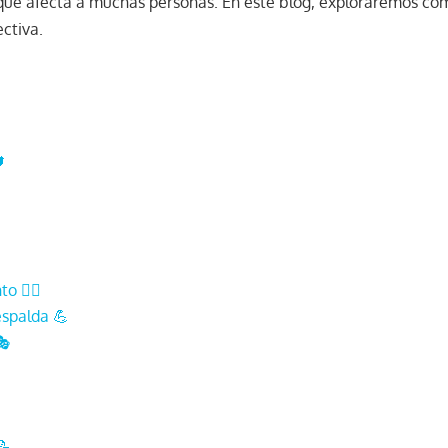
que afecta a muchas personas. En este blog, exploraremos có
ctiva.

 🏋️‍♂️
espalda 💪
🎭
📝