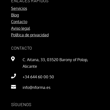
ENLACES RÁPIDOS
Servicios
Blog
Contacto
Aviso legal
Política de privacidad
CONTACTO

C. Aitana, 33, 03520 Barony of Polop,
Alicante

+34 644 60 00 50

info@nforma.es
SÍGUENOS