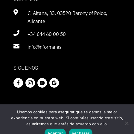

C. Aitana, 33, 03520 Barony of Polop,
Alicante

+34 644 60 00 50

info@nforma.es
SÍGUENOS
© 2020 Nforma. Todos los derechos reservados.
Usamos cookies para asegurar que te damos la mejor
experiencia en nuestra web. Si continúas usando este sitio,
asumiremos que estás de acuerdo con ello.
Aceptar
Rechazar