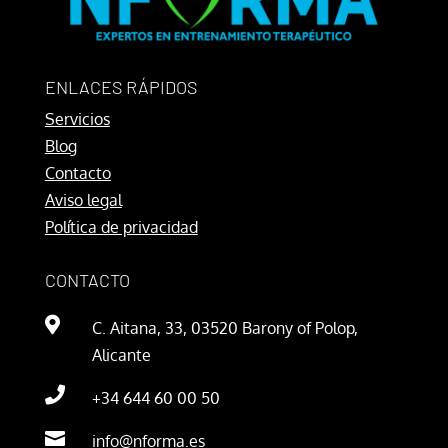
ENLACES RÁPIDOS
Servicios
Blog
Contacto
Aviso legal
Política de privacidad
CONTACTO

C. Aitana, 33, 03520 Barony of Polop,
Alicante

+34 644 60 00 50

info@nforma.es