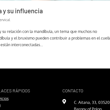
a y su influencia
ervical
 y su relación con la mandíbula, un tema que muchos no
íbula y el bruxismo pueden contribuir a problemas en el cuello
están interconectadas...
LACES RÁPIDOS
CONTACTO
icios

C. Aitana, 33, 03520
g
Barony of Polop,